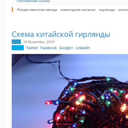
Постоянная ссылка
Рождественская звезда
новогодняя мигалка
гирлянда
мига
Схема китайской гирлянды
16 November, 2019
Twitter
Facebook
Google+
Linkedin