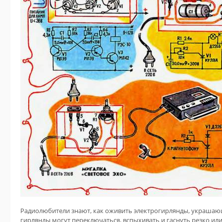
Радиолюбители знают, как оживить электрогирлянды, украшающ
гирлянды могут переключаться, вспыхивать и гаснуть резко или