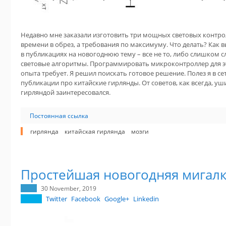
Недавно мне заказали изготовить три мощных световых контролл
времени в обрез, а требования по максимуму. Что делать? Как 
в публикациях на новогоднюю тему – все не то, либо слишком 
световые алгоритмы. Программировать микроконтроллер для это
опыта требует. Я решил поискать готовое решение. Полез я в се
публикации про китайские гирлянды. От советов, как всегда, уши 
гирляндой заинтересовался.
Постоянная ссылка
гирлянда
китайская гирлянда
мозги
Простейшая новогодняя мигал
30 November, 2019
Twitter
Facebook
Google+
Linkedin