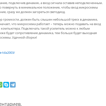
тание, подключив динамик, а вход сигнала оставив неподключенным.
но повернуть в минимальное положение, чтобы вход микросхемы
ние, сразу же должен загореться светодиод.
р громкости, должен быть слышен небольшой треск в динамике,
означает, что микросхема работает – теперь можно подавать на вход
ли компьютера. Подключать такой усилитель можно к любым
иже будет сопротивление динамика, тем больше будет выходная
осхемы. Удачной сборки!
me-tda2003/
ентариев.