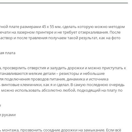
тной плате размерами 45 х 55 мм, сделать которую можно методом
печати на лазерном принтере и не требует отзеркаливания. После
аствор и после травления получаем такой результат, как на фото
ая плата
а, просверлить отверстия и залудить дорожки и можно приступать к
станавливаются мелкие детали – резисторы и небольшие
Для подключения проводов питания, динамика и источника
ь винтовые клеммники, как я и сделал. В самую последнюю очередь
, можно использовать абсолютно любой, подходящий на плату по
е
и руками
ь монтажа, прозвонить соседние дорожки на замыкание. Если всё