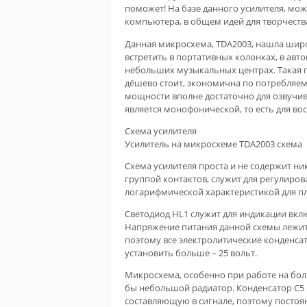
поможет! На базе данного усилителя, мож
компьютера, в общем идей для творчества
Данная микросхема, TDA2003, нашла широ
встретить в портативных колонках, в авт
небольших музыкальных центрах. Такая п
дёшево стоит, экономична по потребляемо
мощности вполне достаточно для озвучив
является монофонической, то есть для во
Схема усилителя
Усилитель на микросхеме TDA2003 схема
Схема усилителя проста и не содержит ни
группой контактов, служит для регулиров
логарифмической характеристикой для пл
Светодиод HL1 служит для индикации вклю
Напряжение питания данной схемы лежит 
поэтому все электролитические конденса
установить больше – 25 вольт.
Микросхема, особенно при работе на бол
бы небольшой радиатор. Конденсатор С5 
составляющую в сигнале, поэтому постоя