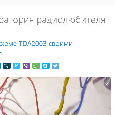
ратория радиолюбителя
схеме TDA2003 своими
и