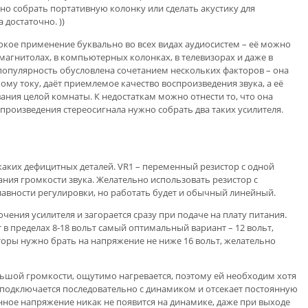
но собрать портативную колонку или сделать акустику для
 достаточно. ))
кое применение буквально во всех видах аудиосистем – её можно
омагнитолах, в компьютерных колонках, в телевизорах и даже в
опулярность обусловлена сочетанием нескольких факторов – она
му току, даёт приемлемое качество воспроизведения звука, а её
ания целой комнаты. К недостаткам можно отнести то, что она
спроизведения стереосигнала нужно собрать два таких усилителя.
каких дефицитных деталей. VR1 – переменный резистор с одной
ания громкости звука. Желательно использовать резистор с
авности регулировки, но работать будет и обычный линейный.
чения усилителя и загорается сразу при подаче на плату питания.
в пределах 8-18 вольт самый оптимальный вариант – 12 вольт,
торы нужно брать на напряжение не ниже 16 вольт, желательно
ьшой громкости, ощутимо нагревается, поэтому ей необходим хотя
подключается последовательно с динамиком и отсекает постоянную
нное напряжение никак не появится на динамике, даже при выходе