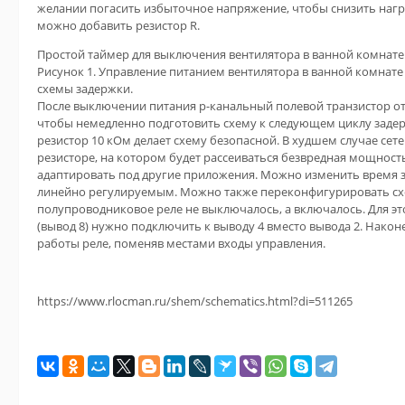
желании погасить избыточное напряжение, чтобы снизить нагру
можно добавить резистор R.
Простой таймер для выключения вентилятора в ванной комнате
Рисунок 1. Управление питанием вентилятора в ванной комнат
схемы задержки.
После выключении питания p-канальный полевой транзистор от
чтобы немедленно подготовить схему к следующем циклу заде
резистор 10 кОм делает схему безопасной. В худшем случае сет
резисторе, на котором будет рассеиваться безвредная мощность 
адаптировать под другие приложения. Можно изменить время з
линейно регулируемым. Можно также переконфигурировать схе
полупроводниковое реле не выключалось, а включалось. Для э
(вывод 8) нужно подключить к выводу 4 вместо вывода 2. Нако
работы реле, поменяв местами входы управления.
https://www.rlocman.ru/shem/schematics.html?di=511265