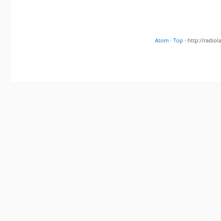
Atom
·
Top
· http://radi