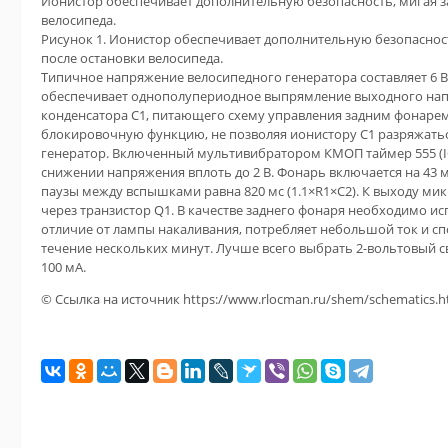
Ионистор обеспечивает дополнительную безопасность, мигая 
велосипеда.
Рисунок 1. Ионистор обеспечивает дополнительную безопаснос
после остановки велосипеда.
Типичное напряжение велосипедного генератора составляет 6 В
обеспечивает однополупериодное выпрямление выходного нап
конденсатора C1, питающего схему управления задним фонарем
блокировочную функцию, не позволяя ионистору C1 разряжать
генератор. Включенный мультивибратором КМОП таймер 555 (IC
снижении напряжения вплоть до 2 В. Фонарь включается на 43 мс
паузы между вспышками равна 820 мс (1.1×R1×C2). К выходу м
через транзистор Q1. В качестве заднего фонаря необходимо ис
отличие от лампы накаливания, потребляет небольшой ток и с
течение нескольких минут. Лучше всего выбрать 2-вольтовый св
100 мА.
© Ссылка на источник https://www.rlocman.ru/shem/schematics.h