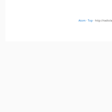
Atom
·
Top
· http://radi