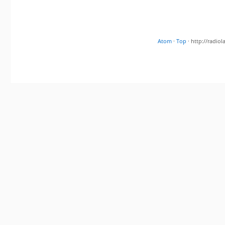
Atom
·
Top
· http://radi