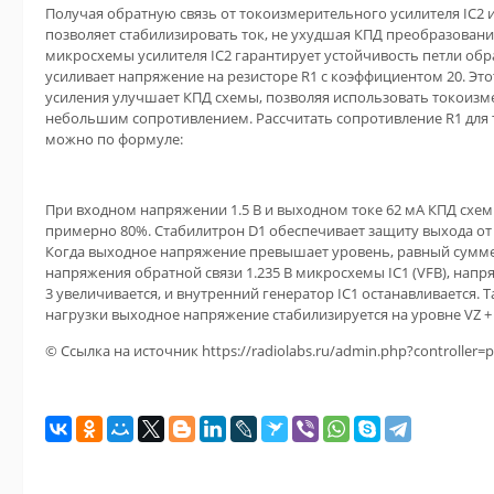
Получая обратную связь от токоизмерительного усилителя IC2 
позволяет стабилизировать ток, не ухудшая КПД преобразования
микросхемы усилителя IC2 гарантирует устойчивость петли обр
усиливает напряжение на резисторе R1 с коэффициентом 20. Э
усиления улучшает КПД схемы, позволяя использовать токоизм
небольшим сопротивлением. Рассчитать сопротивление R1 для
можно по формуле:
При входном напряжении 1.5 В и выходном токе 62 мА КПД схемы
примерно 80%. Стабилитрон D1 обеспечивает защиту выхода о
Когда выходное напряжение превышает уровень, равный сумме
напряжения обратной связи 1.235 В микросхемы IC1 (VFB), напр
3 увеличивается, и внутренний генератор IC1 останавливается. Т
нагрузки выходное напряжение стабилизируется на уровне VZ + 
© Ссылка на источник https://radiolabs.ru/admin.php?controller=