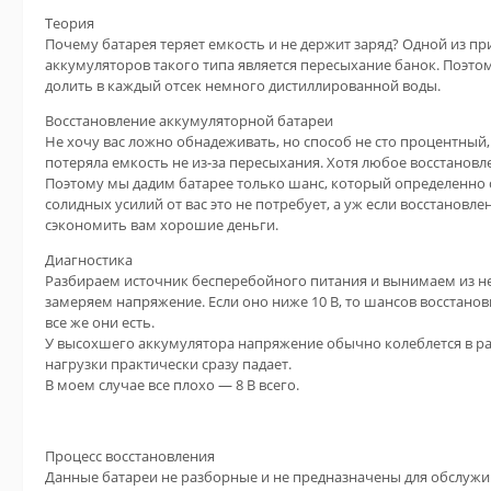
Теория
Почему батарея теряет емкость и не держит заряд? Одной из пр
аккумуляторов такого типа является пересыхание банок. Поэто
долить в каждый отсек немного дистиллированной воды.
Восстановление аккумуляторной батареи
Не хочу вас ложно обнадеживать, но способ не сто процентный,
потеряла емкость не из-за пересыхания. Хотя любое восстановл
Поэтому мы дадим батарее только шанс, который определенно с
солидных усилий от вас это не потребует, а уж если восстановле
сэкономить вам хорошие деньги.
Диагностика
Разбираем источник бесперебойного питания и вынимаем из н
замеряем напряжение. Если оно ниже 10 В, то шансов восстано
все же они есть.
У высохшего аккумулятора напряжение обычно колеблется в ра
нагрузки практически сразу падает.
В моем случае все плохо — 8 В всего.
Процесс восстановления
Данные батареи не разборные и не предназначены для обслужи