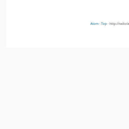
Atom
·
Top
· http://radi