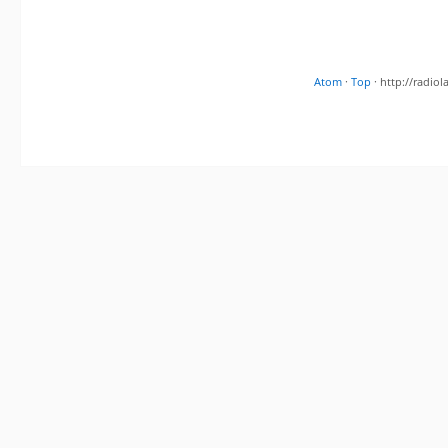
Atom
·
Top
· http://radi