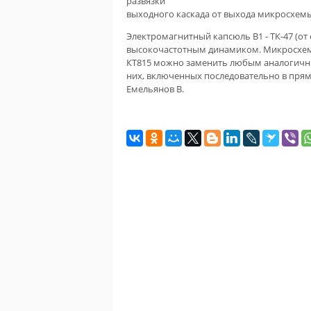
развязки
выходного каскада от выхода микросхемы
Электромагнитный капсюль В1 - ТК-47 (от
высокочастотным динамиком. Микросхема 
КТ815 можно заменить любым аналогичны
них, включенных последовательно в прямо
Емельянов В.