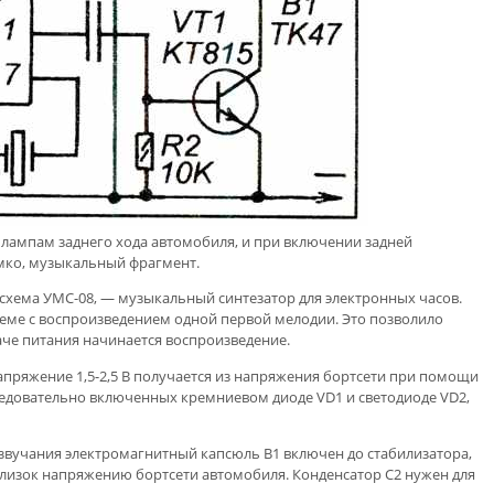
лампам заднего хода автомобиля, и при включении задней
мко, музыкальный фрагмент.
схема УМС-08, — музыкальный синтезатор для электронных часов.
ме с воспроизведением одной первой мелодии. Это позволило
аче питания начинается воспроизведение.
ряжение 1,5-2,5 В получается из напряжения бортсети при помощи
едовательно включенных кремниевом диоде VD1 и светодиоде VD2,
вучания электромагнитный капсюль В1 включен до стабилизатора,
близок напряжению бортсети автомобиля. Конденсатор С2 нужен для