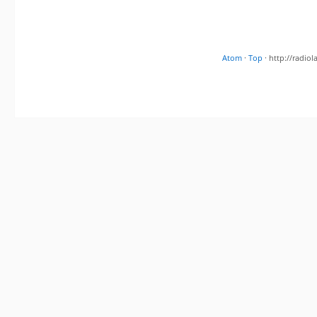
Atom
·
Top
· http://radi