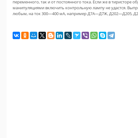
переменного, так и от постоянного тока. Если же в тиристоре о
манипуляциями включить контрольную лампу не удастся. Вып
любым, на ток 300—400 мА, например Д7А—Д7Ж, Д202—Д205, Д22