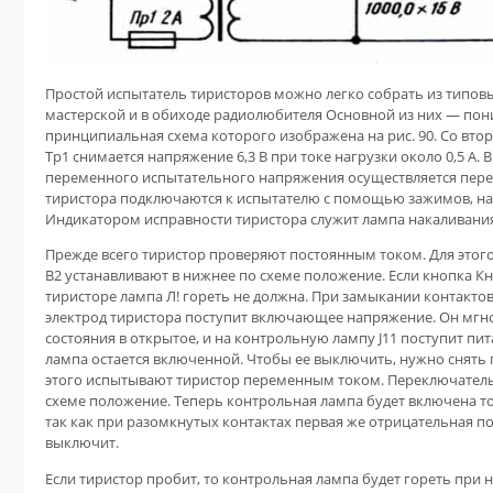
Простой испытатель тиристоров можно легко собрать из типов
мастерской и в обиходе радиолюбителя Основной из них — по
принципиальная схема которого изображена на рис. 90. Со вт
Тр1 снимается напряжение 6,3 В при токе нагрузки около 0,5 А.
переменного испытательного напряжения осуществляется пере
тиристора подключаются к
испытателю с помощью зажимов, на
Индикатором исправности тиристора служит лампа накаливания 
Прежде всего тиристор проверяют постоянным током. Для этог
В2 устанавливают в нижнее по схеме положение. Если кнопка Кн
тиристоре лампа Л! гореть не должна. При замыкании контакто
электрод тиристора поступит включающее напряжение. Он мгно
состояния в открытое, и на контрольную лампу J11 поступит пи
лампа остается включенной. Чтобы ее выключить, нужно снять п
этого испытывают тиристор переменным током. Переключатель 
схеме положение. Теперь контрольная лампа будет включена то
так как при разомкнутых контактах первая же отрицательная п
выключит.
Если тиристор пробит, то контрольная лампа будет гореть при 