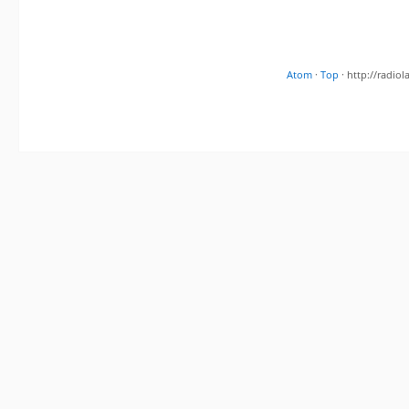
Atom
·
Top
· http://radi