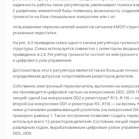
надежность работы таких регуляторов, увеличивают помехи в в
С развитием элементной базы появилась возможность создания
громкости на базе специальных микросхем или с ис-
пользованием переключателей аналогов сигналов КМОП-структу
указанные недостатки.
На рис. 6.3 приведена схема одного канала регулятора громкос
структуры. Схема используется совместно с селектором входны
приведенно в 2.6. Регулятор громкости состоит из электронног
и цифрового узла управления.
Достоинством этого регулятора является также большая точнос
определяемая допуском сопротивления резисторов делителя.
Собственно электронный переключатель выполнен на микросхем
им производится цифровой частью на микросхемах DD3...DD9. П
секций: одной (на микросхеме DD2 и резисторах* R13...R 16) — 
второй (на микросхеме DD1 и резисторах R3...R10) — на восемь
ними установлен развязывающий усилитель (на микросхеме DA1
примерно равным 1. Такое построение позволяет создать перек
используя всего 12 резисторов делителя. Состояние секций пер
разрядным кодом, вырабатываемым цифровым узлом управлен
DD3...DD9.