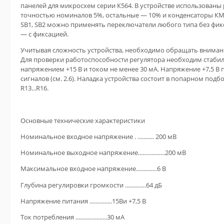
панелей для микросхем серии К564. В устройстве использованы р
точностью номиналов 5%, остальные — 10% и конденсаторы КМ-4,
SB1, SB2 можно применять переключатели любого типа без фикса
— с фиксацией.
Учитывая сложность устройства, необходимо обращать вниман
Для проверки работоспособности регулятора необходим стаби
напряжением +15 В и током не менее 30 мА. Напряжение +7,5 В 
сигналов (см. 2.6). Наладка устройства состоит в попарном подбо
R13...R16.
Основные технические характеристики
Номинальное входное напряжение . ........... 200 мВ
Номинальное выходное напряжение..................200 мВ
Максимальное входное напряжение..............6 В
Глубина регулировки громкости ..............64 дБ
Напряжение питания ...............15Ви +7,5 В
Ток потребления .....................30 мА