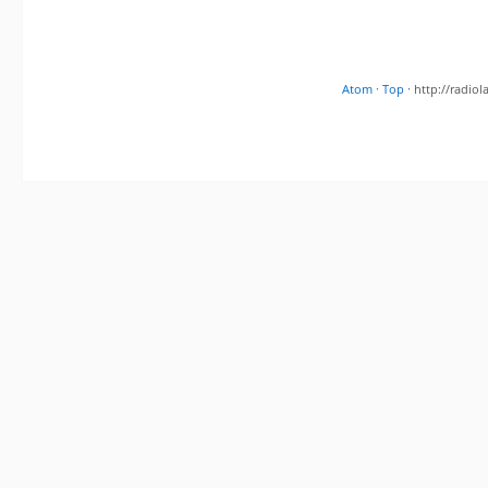
Atom
·
Top
· http://radi