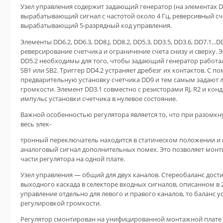
Узел управления содержит задающий генератор (на элементах DD3
вырабатывающий сигнал с частотой около 4 Гц, реверсивный счет
вырабатывающий 5-разрядный код управления.
Элементы DD6.2, DD6.3, DD8.J, DD8.2, DD5.3, DD3.5, DD3.6, DD7.1..
реверсирование счетчика и ограничение счета снизу и сверху. Эл
DD5.2 необходимы для того, чтобы задающий генератор работа
SB1 или SB2. Триггер DD4.2 устраняет дребезг их контактов. С 
предварительную установку счетчика DD9 и тем самым задают
громкости. Элемент DD3.1 совместно с резисторами RJ, R2 и ко
импульс установки счетчика в нулевое состояние.
Важной особенностью регулятора является то, что при разомкну
весь элек-
тронный переключатель находится в статическом положении и 
аналоговый сигнал дополнительных помех. Это позволяет мон
части регулятора на одной плате.
Узел управления — общий для двух каналов. Стереобаланс дост
выходного каскада в селекторе входных сигналов, описанном в 2
управление отдельно для левого и правого каналов, то баланс 
регулировкой громкости.
Регулятор смонтирован на унифицированной монтажной плате