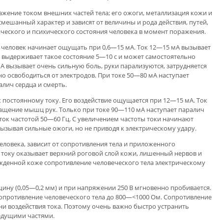
ение током внешних частей тела; его ожоги, металлизация кожи и
смешанный характер и зависят от величины и рода действия, путей,
ического и психического состояния человека в момент поражения.
еловек начинает ощущать при 0,6—15 мА. Ток 12—15 мА вызывает
к выдерживает такое состояние 5—10 с и может самостоятельно
мА вызывает очень сильную боль, руки парализуются, затрудняется
о освободиться от электродов. При токе 50—80 мА наступает
лич сердца и смерть.
 постоянному току. Его воздействие ощущается при 12—15 мА. Ток
ащение мышц рук. Только при токе 90—110 мА наступает паралич
ок частотой 50—60 Гц. С увеличением частоты токи начинают
ызывая сильные ожоги, но не приводя к электрическому удару.
еловека, зависит от сопротивления тела и приложенного
току оказывает верхний роговой слой кожи, лишенный нервов и
жденной коже сопротивление человеческого тела электрическому
ину (0,05—0,2 мм) и при напряжении 250 В мгновенно пробивается.
опротивление человеческого тела до 800—<1000 Ом. Сопротивление
и воздействия тока. Поэтому очень важно быстро устранить
едущими частями.