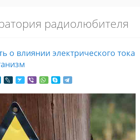
ратория радиолюбителя
ь о влиянии электрического тока
ганизм