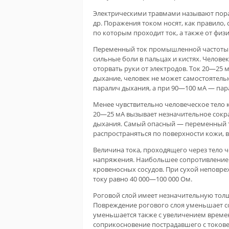
Электрическими травмами называют пораж
др. Поражения током носят, как правило, 
по которым проходит ток, а также от физ
Переменный ток промышленной частоты ч
сильные боли в пальцах и кистях. Челове
оторвать руки от электродов. Ток 20—25 
дыхание, человек не может самостоятельн
паралич дыхания, а при 90—100 мА — пара
Менее чувствительно человеческое тело к
20—25 мА вызывает незначительное сокр
дыхания. Самый опасный — переменный т
распространяться по поверхности кожи, в
Величина тока, проходящего через тело ч
напряжения. Наибольшее сопротивление 
кровеносных сосудов. При сухой неповре
току равно 40 000—100 000 Ом.
Роговой слой имеет незначительную толщ
Повреждение рогового слоя уменьшает с
уменьшается также с увеличением времен
соприкосновение пострадавшего с токов