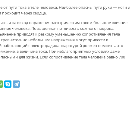
 от пути тока в теле человека. Наиболее опасны пути руки — ноги и
а проходит через сердце.
льно, и на исход поражения электрическим током большое влияние
тояние человека. Повышенная потливость кожного покрова,
пьянение приводят к резкому уменьшению сопротивления тела
е сравнительно небольшие напряжения могут привести к
 работающий с электрорадиоаппаратурой должен помнить, что
яжение, а величина тока. При неблагоприятных условиях даже
 опасными для жизни. Если сопротивление тела человека равно 700