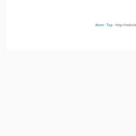
Atom
·
Top
· http://radi