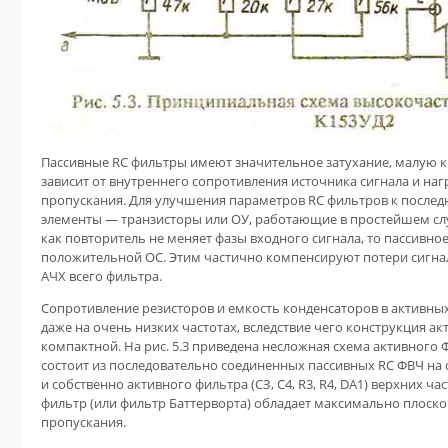
Пассивные RC фильтры имеют значительное затухание, малую кр
зависит от внутреннего сопротивления источника сигнала и наг
пропускания. Для улучшения параметров RC фильтров к после
элементы — транзисторы или ОУ
, работающие в простейшем слу
как повторитель не меняет фазы входного сигнала, то пассивно
положительной ОС. Этим частично компенсируют потери сигна
АЧХ всего фильтра.
Сопротивление резисторов и емкость конденсаторов в активны
даже на очень низких частотах, вследствие чего конструкция а
компактной. На рис. 5.3 приведена несложная схема активного 
состоит из последовательно соединенных пассивных RC ФВЧ на о
и собственно активного фильтра (СЗ, С4, R3, R4, DA1) верхних ча
фильтр (или фильтр Баттерворта) обладает максимально плоско
пропускания.