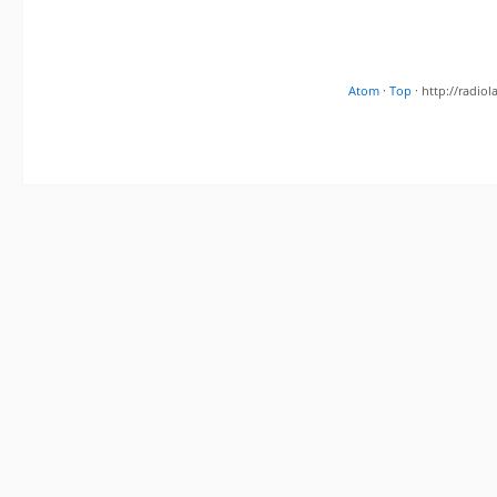
Atom
·
Top
· http://radi