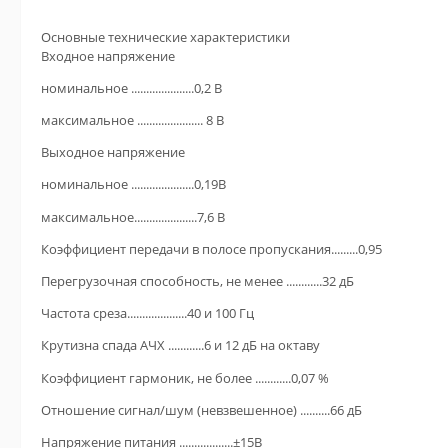
Основные технические характеристики
Входное напряжение
номинальное .....................0,2 В
максимальное ...................... 8 В
Выходное напряжение
номинальное .....................0,19В
максимальное.....................7,6 В
Коэффициент передачи в полосе пропускания.........0,95
Перегрузочная способность, не менее ............32 дБ
Частота среза....................40 и 100 Гц
Крутизна спада АЧХ ............6 и 12 дБ на октаву
Коэффициент гармоник, не более ............0,07 %
Отношение сигнал/шум (невзвешенное) ..........66 дБ
Напряжение питания ..................±15В