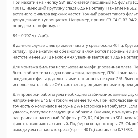
При нажатии на кнопку SB1 включается пассивный RC фильтр (С2, 
100 Гц, имеющий крутизну спада 6 дБ на октаву. Нажатие на SB
активного фильтра верхних частот. Точный расчет такого филь
допущениях он упрощается. Например, приняв СЗ-С4-С, R3-R4/
определить по формуле
R4 = 0,707 /(тг/срС).
В данном случае фильтр имеет частоту среза около 40 Гц. Крутиз
октаву. При нажатии на обе кнопки включаются пассивный и ак
частоте менее 20 Гц наклон АЧХ увеличивается до 18 дБ на октав
Для монтажа фильтра использована унифицированная плата. Пе
быть любого типа на два положения, например, П2К. Номиналы 
входящих в фильтр, должны иметь точность не хуже 2 %. Вмес
использовать любые ОУ с соответствующими цепями коррекции,
Для проверки работы узла необходим стабилизированный двух
напряжением ± 15 В и током не менее 10 мА. При использовании
точностью номиналов не хуже 2 % настройка не требуется. Если
удалось, поступают следующим образом. Вначале, пользуясь рек
настраивают пассивный RC фильтр С2, R2, R4 (кнопка SB1 нажата
фильтр, включают активный. Подбирая конденсаторы СЗ, С4, до
выходе узла на частоте среза (/ср = = 40 Гц) составляло 0,7 t/BX.