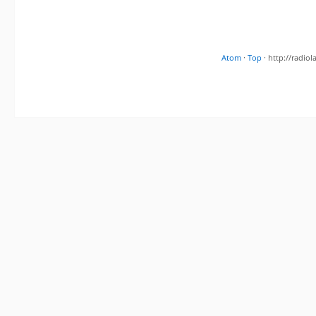
Atom
·
Top
· http://radi