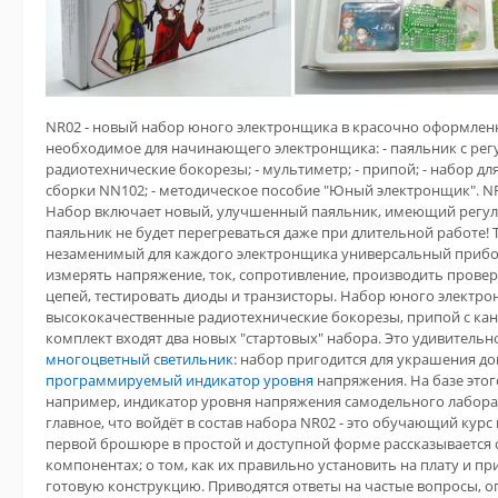
NR02 - новый набор юного электронщика в красочно оформлен
необходимое для начинающего электронщика: - паяльник с рег
радиотехнические бокорезы; - мультиметр; - припой; - набор дл
сборки NN102; - методическое пособие "Юный электронщик". NR
Набор включает новый, улучшенный паяльник, имеющий регул
паяльник не будет перегреваться даже при длительной работе! 
незаменимый для каждого электронщика универсальный прибо
измерять напряжение, ток, сопротивление, производить провер
цепей, тестировать диоды и транзисторы. Набор юного электр
высококачественные радиотехнические бокорезы, припой с кан
комплект входят два новых "стартовых" набора. Это удивител
многоцветный светильник
: набор пригодится для украшения до
программируемый индикатор уровня
напряжения. На базе это
например, индикатор уровня напряжения самодельного лабора
главное, что войдёт в состав набора NR02 - это обучающий кур
первой брошюре в простой и доступной форме рассказывается
компонентах; о том, как их правильно установить на плату и пр
готовую конструкцию. Приводятся ответы на частые вопросы, о