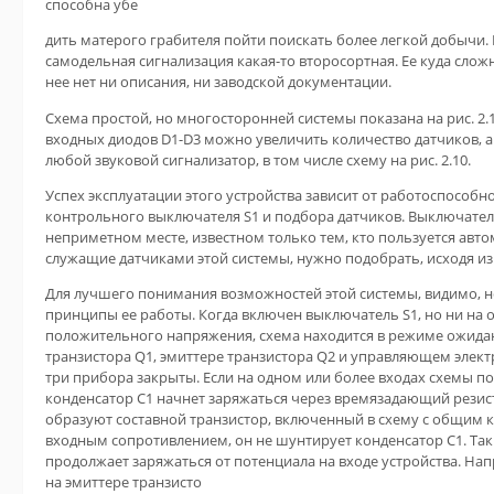
способна убе
дить матерого грабителя пойти поискать более легкой добычи. 
самодельная сигнализация какая-то второсортная. Ее куда сложн
нее нет ни описания, ни заводской документации.
Схема простой, но многосторонней системы показана на рис. 2
входных диодов D1-D3 можно увеличить количество датчиков, а
любой звуковой сигнализатор, в том числе схему на рис. 2.10.
Успех эксплуатации этого устройства зависит от работоспособн
контрольного выключателя S1 и подбора датчиков. Выключател
неприметном месте, известном только тем, кто пользуется авт
служащие датчиками этой системы, нужно подобрать, исходя из
Для лучшего понимания возможностей этой системы, видимо, 
принципы ее работы. Когда включен выключатель S1, но ни на одн
положительного напряжения, схема находится в режиме ожида
транзистора Q1, эмиттере транзистора Q2 и управляющем элект
три прибора закрыты. Если на одном или более входах схемы по
конденсатор С1 начнет заряжаться через времязадающий резист
образуют составной транзистор, включенный в схему с общим
входным сопротивлением, он не шунтирует конденсатор С1. Так
продолжает заряжаться от потенциала на входе устройства. На
на эмиттере транзисто