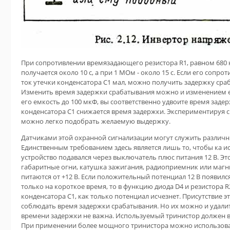
При сопротивлении времязадающего резистора R1, равном 680 
получается около 10 с, а при 1 МОм - около 15 с. Если его сопро
ток утечки конденсатора С1 мал, можно получить задержку сраб
Изменить время задержки срабатывания можно и изменением е
его емкость до 100 мкФ, вы соответственно удвоите время зад
конденсатора С1 снижается время задержки. Экспериментируя с
можно легко подобрать желаемую выдержку.
Датчиками этой охранной сигнализации могут служить различн
Единственным требованием здесь является лишь то, чтобы ка ис
устройство подавался через выключатель плюс питания 12 В. Эт
габаритные огни, катушка зажигания, радиоприемник или магн
питаются от +12 В. Если положительный потенциал 12 В появилс
только на короткое время, то в функцию диода D4 и резистора 
конденсатора С1, как только потенциал исчезнет. Присутствие 
соблюдать время задержки срабатывания. Но их можно и удалит
времени задержки не важна. Используемый тринистор должен вы
При применении более мощного тринистора можно использов