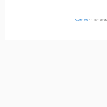
Atom
·
Top
· http://radi