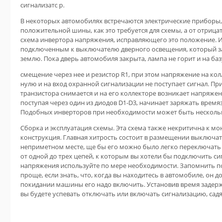
сигнализатс р.
В некоторых автомобилях встречаются электрические приборы, 
положительной шины, как это требуется для схемы, а от отрицат
схема инвертора напряжения, исправляющего это положение. 
подключенным к выключателю дверного освещения, который з
землю. Пока дверь автомобиля закрыта, лампа не горит и на ба
смещение через нее и резистор R1, при этом напряжение на кол
нулю и на вход охранной сигнализации не поступает сигнал. П
транзистора снимается и на его коллекторе возникает напряжен
поступая через один из диодов D1-D3, начинает заряжать врем
Подобных инверторов при необходимости может быть несколь
Сборка и эксплуатация схемы. Эта схема также некритична к мо
конструкция. Главная хитрость состоит в размещении выключат
неприметном месте, ще бы его можно было легко переключать 
от одной до трех цепей, к которым вы хотели бы подключить с
напряжения используйте по мере необходимости. Запомнить п
проще, если знать, что, когда вы находитесь в автомобиле, он 
покидании машины его надо включить. Установив время задерж
вы будете успевать отключать или включать сигнализацию, садя