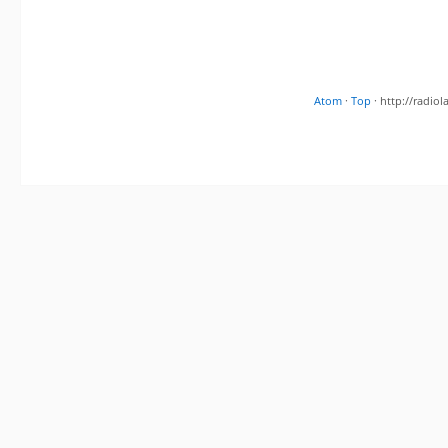
Atom
·
Top
· http://radi