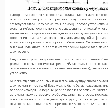
Набор предназначен для сборки автомата включения/выключен
называемого сумеречного переключателя) в зависимости от о
светочувствительного элемента. С помощью этого устройства 
включение/выключение ночного освещения в прихожей много
лестничной площадке или в парадном жилого дома, уличного о
освещения номера дома, названия улицы или другой информац
возможность регулировки порога срабатывания. Он имеет неб
высокой надежностью, прост в изготовлении. Кроме того, прибо
электросети.
Подобные устройства достаточно широко распространены. Суще
различных схемотехнических решений, как самых простых, так 
описывается максимально простое (релейная схема), современ
устройство.
Многие спросят: «А почему в качестве коммутирующего элеме
электромагнитное реле? Ведь можно было бы использовать тир
вопрос очевиден. Во-первых, реле позволяет обеспечить электр
автомата и коммутируемого оборудования. Во-вторых, посколь
многослойную полупроводниковую структуру, то в открытом с
нем составляет около 2 В, что при токе в 6 А составит 12 Вт. Дл