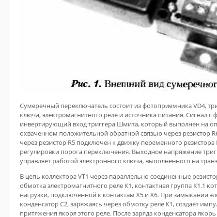
Сумеречный переключатель состоит из фотоприемника VD4, тр
ключа, электромагнитного реле и источника питания. Сигнал с
инвертирующий вход триггера Шмита, который выполнен на оп
охваченном положительной обратной связью через резистор R
через резистор R5 подключен к движку переменного резистора 
регулировки порога переключения. Выходное напряжение триг
управляет работой электронного ключа, выполненного на транз
В цепь коллектора VT1 через параллельно соединенные резисто
обмотка электромагнитного реле К1, контактная группа К1.1 к
нагрузки, подключенной к контактам Х5 и Х6. При замыкании э
конденсатор С2, заряжаясь через обмотку реле К1, создает импу
притяжения якоря этого реле. После заряда конденсатора якор