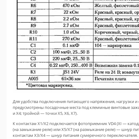
Для удобства подключения питающего напряжения, нагрузки и 
предусмотрены посадочные места под клеммные винтовые зажим
и Х4; тройной — точки Х5, Х6, Х7).
К контактам Х1/Х2 подключается фотоприемник VD4 (XI — катод; 
(на замыкание реле) или Х5/Х7 (на размыкание реле) — шнур пи
контактам ХЗ/Х4 — шнур питания сумеречного переключателя.