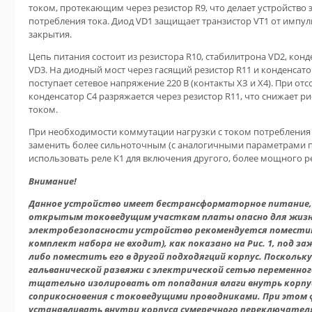
током, протекающим через резистор R9, что делает устройство 
потребления тока. Диод VD1 защищает транзистор VT1 от импул
закрытия.
Цепь питания состоит из резистора R10, стабилитрона VD2, кон
VD3. На диодный мост через гасящий резистор R11 и конденсато
поступает сетевое напряжение 220 В (контакты ХЗ и Х4). При от
конденсатор С4 разряжается через резистор R11, что снижает 
током.
При необходимости коммутации нагрузки с током потребления 
заменить более сильноточным (с аналогичными параметрами п
использовать реле К1 для включения другого, более мощного р
Внимание!
Данное устройство имеет бестрансформаторное питание, 
открытым токоведущим участкам платы опасно для жизни
электробезопасности устройство рекомендуется поместить
комплект набора не входит), как показано на Рис. 1, под 
либо поместить его в другой подходягций корпус. Поскольк
гальванической развяжи с электрической сетью переменног
тщательно изолировать от попадания влаги внутрь корпу
соприкосновения с токоведущими проводниками. При этом
устанавливать внутри корпуса сумеречного переключателя