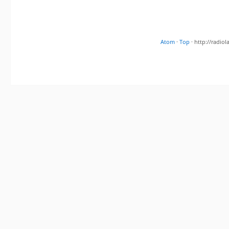
Atom
·
Top
· http://radi