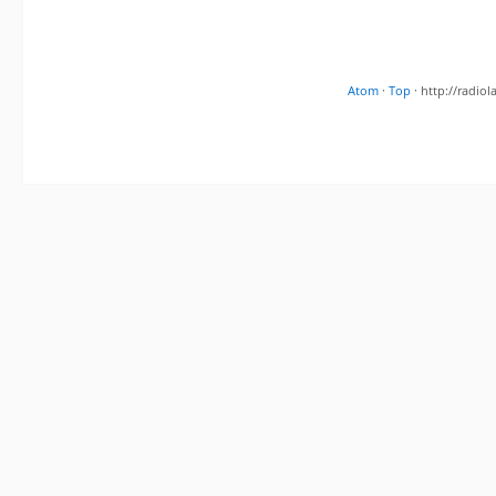
Atom
·
Top
· http://radi