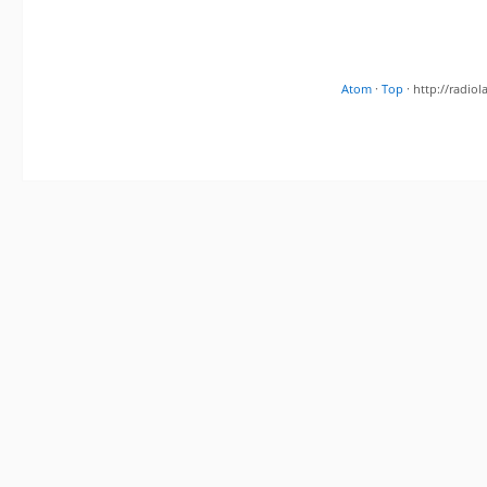
Atom
·
Top
· http://radi