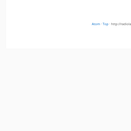
Atom
·
Top
· http://radi