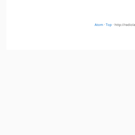
Atom
·
Top
· http://radi