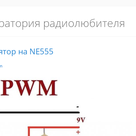
ратория радиолюбителя
тор на NE555
in