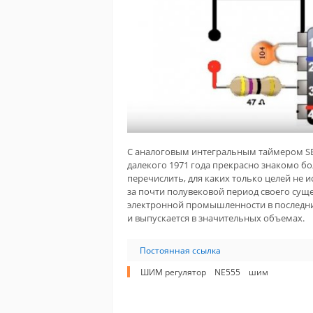
С аналоговым интегральным таймером SE5
далекого 1971 года прекрасно знакомо б
перечислить, для каких только целей не
за почти полувековой период своего суще
электронной промышленности в последни
и выпускается в значительных объемах.
Постоянная ссылка
ШИМ регулятор
NE555
шим