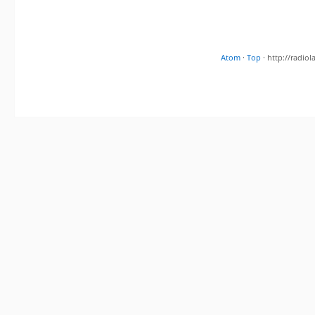
Atom
·
Top
· http://radi