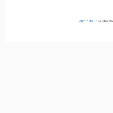
Atom
·
Top
· http://radi