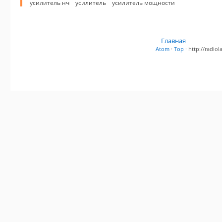
усилитель нч
усилитель
усилитель мощности
Главная
Atom
·
Top
· http://radi