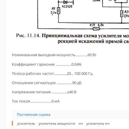
Номинальная выходная мощность..............60 Вт
Коэффициент гармоник ..................0,04%
Полоса рабочих частот...............20... 100 000 Гц
Отношение сигнал/шум ..................90 дБ
Напряжение питания ..................±40 В
Ток покоя.........................0 мА
Постоянная ссылка
усилитель
усилитель мощности
нч
усилитель нч