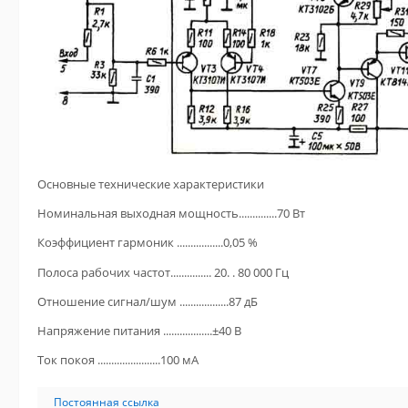
Основные технические характеристики
Номинальная выходная мощность..............70 Вт
Коэффициент гармоник .................0,05 %
Полоса рабочих частот............... 20. . 80 000 Гц
Отношение сигнал/шум ..................87 дБ
Напряжение питания ..................±40 В
Ток покоя .......................100 мА
Постоянная ссылка