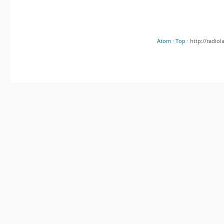
Atom
·
Top
· http://radi