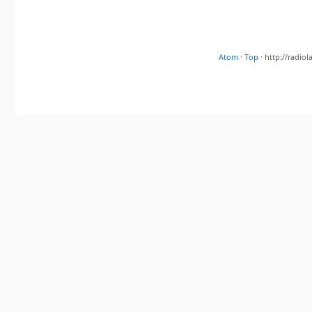
Atom
·
Top
· http://radi