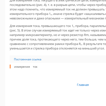
Для измерения тока, текущего в электрической цепи, измерит
последовательно (рис. 4), т. е. в разрыв цепи, чтобы через при
этом надо помнить, что измеряемый ток не должен превышать 
измерительного прибора 1„, иначе стрелка будет «зашкаливать»
невозможными и даже опасными — измерительный механизм пр
Для измерения тока, превышающего ток 1„ прибора, параллель
(рис. 5). В этом случае измеряемый ток идет не только через и
например микроамперметр, но и через резистор Rm, называем
причем доля тока, протекающего через него, тем больше, чем
сравнению с сопротивлением рамки прибора R„. В результате 
уменьшается и стрелка прибора отклоняется на меньший угол.
Постоянная ссылка
измерение
ток
Главная