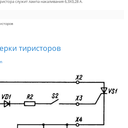
истора служит лампа накаливания 6,3X0,28 А.
исторов
верки тиристоров
in