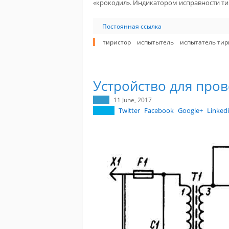
«крокодил». Индикатором исправности тир
Постоянная ссылка
тиристор
испытытель
испытатель тир
Устройство для про
11 June, 2017
Twitter
Facebook
Google+
Linked