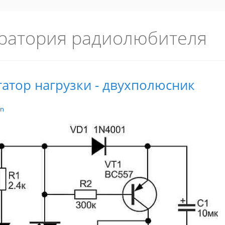
ратория радиолюбителя
атор нагрузки - двухполюсник
in