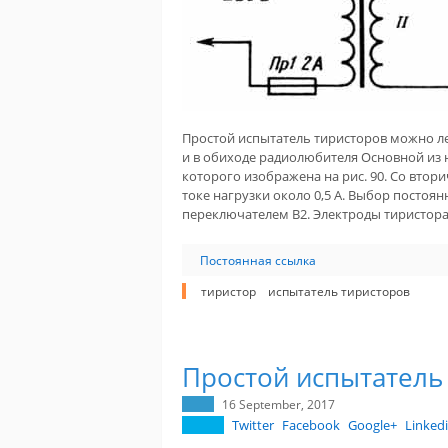
Простой испытатель тиристоров можно ле
и в обиходе радиолюбителя Основной из
которого изображена на рис. 90. Со втор
токе нагрузки около 0,5 А. Выбор посто
переключателем В2. Электроды тиристор
Постоянная ссылка
тиристор
испытатель тиристоров
Простой испытатель
16 September, 2017
Twitter
Facebook
Google+
Linked