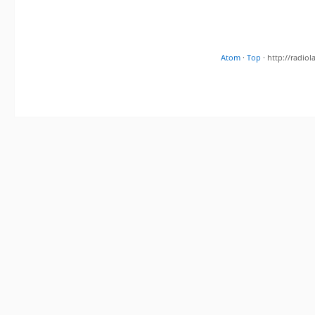
Atom
·
Top
· http://radi