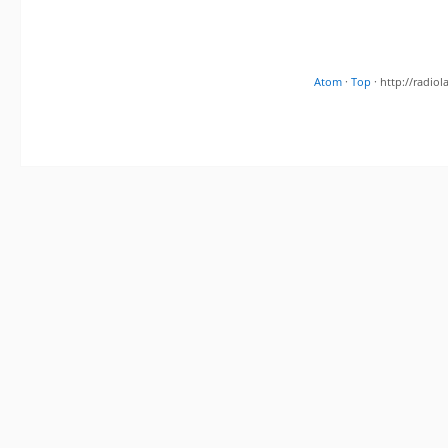
Atom
·
Top
· http://radi