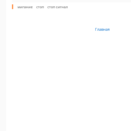
мигание
стоп
стоп сигнал
Главная