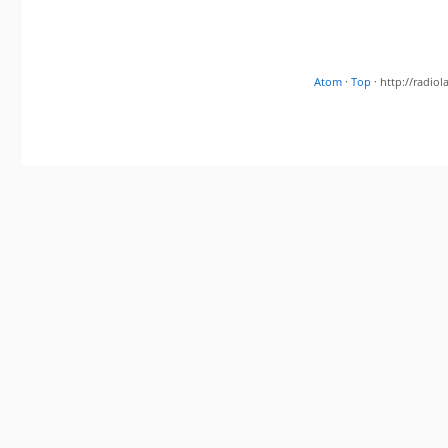
Atom
·
Top
· http://radi