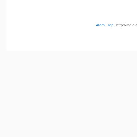
Atom
·
Top
· http://radi