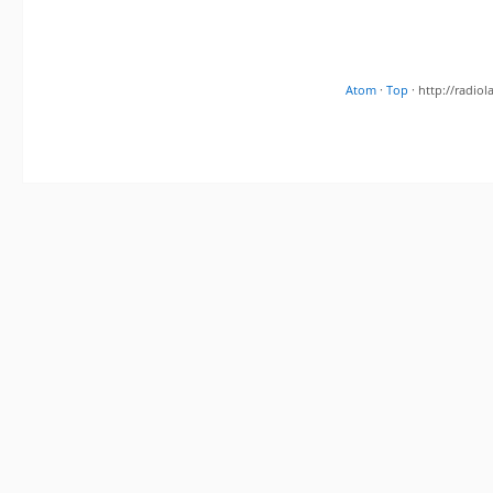
Atom
·
Top
· http://radi