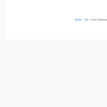
Atom
·
Top
· http://radi