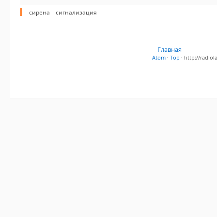
сирена
сигнализация
Главная
Atom
·
Top
· http://radi