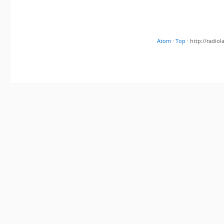
Atom
·
Top
· http://radi