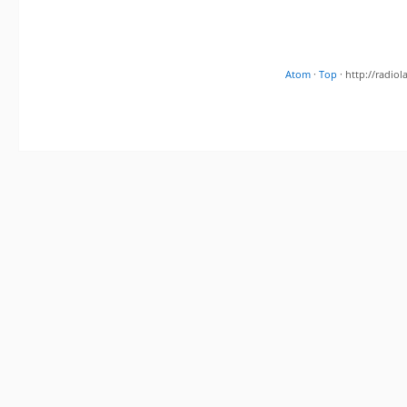
Atom
·
Top
· http://radi