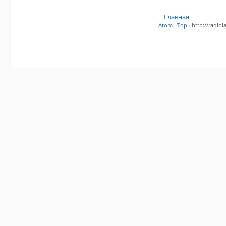
Главная
Atom
·
Top
· http://radi