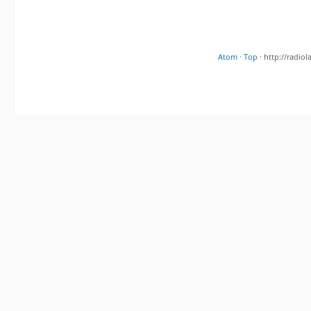
Atom
·
Top
· http://radi