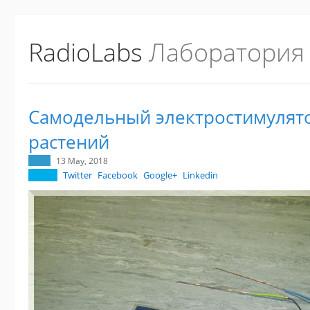
RadioLabs
Лаборатория
Самодельный электростимулято
растений
13 May, 2018
Twitter
Facebook
Google+
Linkedin