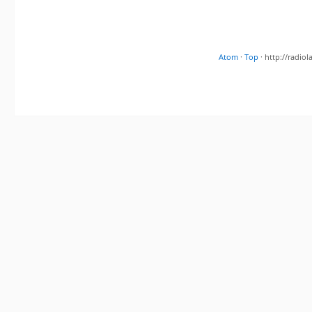
Atom
·
Top
· http://radi