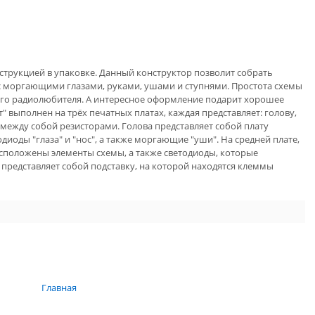
струкцией в упаковке. Данный конструктор позволит собрать
 с моргающими глазами, руками, ушами и ступнями. Простота схемы
его радиолюбителя. А интересное оформление подарит хорошее
" выполнен на трёх печатных платах, каждая представляет: голову,
 между собой резисторами. Голова представляет собой плату
иоды "глаза" и "нос", а также моргающие "уши". На средней плате,
асположены элементы схемы, а также светодиоды, которые
 представляет собой подставку, на которой находятся клеммы
Главная