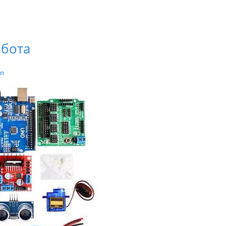
обота
in