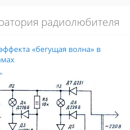
ратория радиолюбителя
эффекта «бегущая волна» в
амах
in