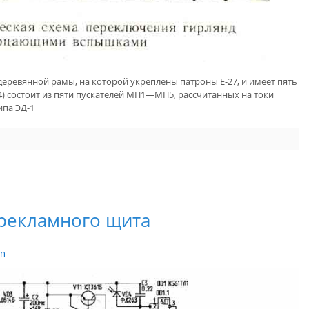
деревянной рамы, на которой укреплены патроны Е-27, и имеет пять
4) состоит из пяти пускателей МП1—МП5, рассчитанных на токи
ипа ЭД-1
 рекламного щита
in