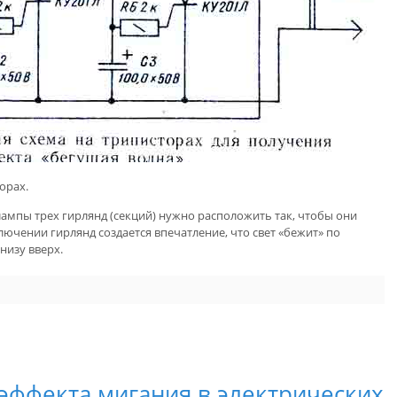
орах.
лампы трех гирлянд (секций) нужно расположить так, чтобы они
ючении гирлянд создается впечатление, что свет «бежит» по
низу вверх.
эффекта мигания в электрических