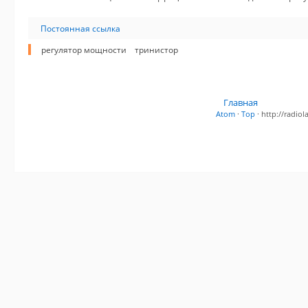
Постоянная ссылка
регулятор мощности
тринистор
Главная
Atom
·
Top
· http://radi