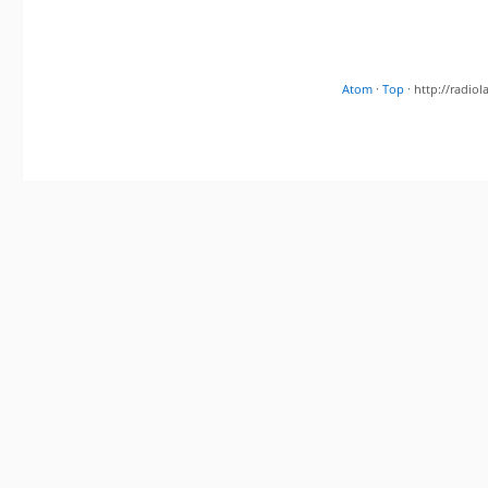
Atom
·
Top
· http://radi