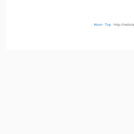
Atom
·
Top
· http://radi