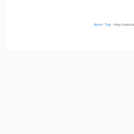
Atom
·
Top
· http://radi