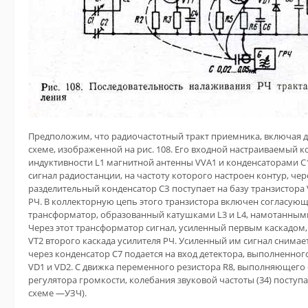
Предположим, что радиочастотный тракт приемника, включая д
схеме, изображенной на рис. 108. Его входной настраиваемый 
индуктивности L1 магнитной антенны VVA1 и конденсаторами С
сигнал радиостанции, на частоту которого настроен контур, чер
разделительный конденсатор СЗ поступает на базу транзистора 
РЧ. В коллекторную цепь этого транзистора включен согласую
трансформатор, образованный катушками L3 и L4, намотанным
Через этот трансформатор сигнал, усиленный первым каскадом,
VT2 второго каскада усилителя РЧ. Усиленный им сигнал снимает
через конденсатор С7 подается на вход детектора, выполненног
VD1 и VD2. С движка переменного резистора R8, выполняющего 
регулятора громкости, колебания звуковой частоты (34) поступа
схеме —УЗЧ).