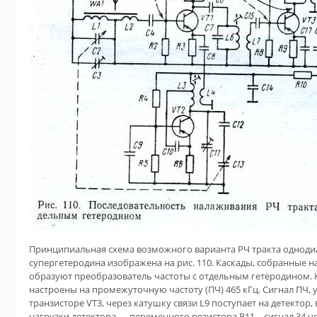
Принципиальная схема возможного варианта РЧ тракта однод
супергетеродина изображена на рис. 110. Каскады, собранные на
образуют преобразователь частоты с отдельным гетеродином. К
настроены на промежуточную частоту (ПЧ) 465 кГц. Сигнал ПЧ,
транзисторе VT3, через катушку связи L9 поступает на детектор
нагрузки детектора — переменного резистора R11—сигнал 34 че