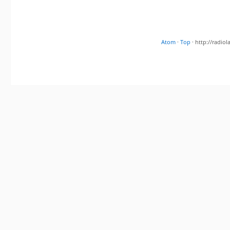
Atom
·
Top
· http://radi