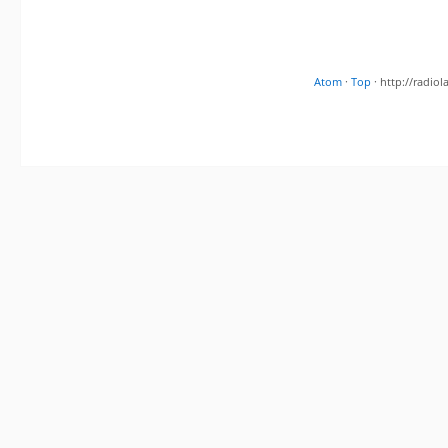
Atom
·
Top
· http://radi