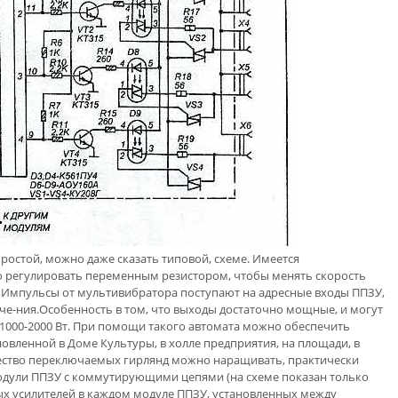
ростой, можно даже сказать типовой, схеме. Имеется
о регулировать переменным резистором, чтобы менять скорость
 Импульсы от мультивибратора поступают на адресные входы ППЗУ,
е-ния.Особенность в том, что выходы достаточно мощные, и могут
1000-2000 Вт. При помощи такого автомата можно обеспечить
овленной в Доме Культуры, в холле предприятия, на площади, в
чество переключаемых гирлянд можно наращивать, практически
одули ППЗУ с коммутирующими цепями (на схеме показан только
ых усилителей в каждом модуле ППЗУ, установленных между