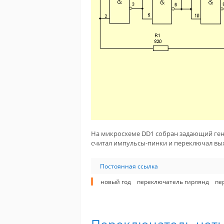
На микросхеме DD1 собран задающий гене
считал импульсы-пинки и переключал вых
Постоянная ссылка
новый год
переключатель гирлянд
пе