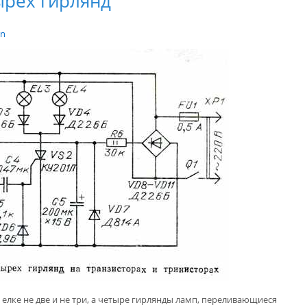
рёх гирлянд
in
елке не две и не три, а четыре гирлянды ламп, переливающиеся