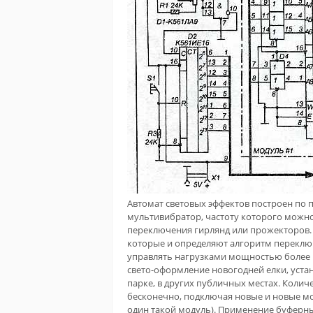
Автомат световых эффектов построен по п
мультивибратор, частоту которого можн
переключения гирлянд или прожекторов.
которые и определяют алгоритм переключ
управлять нагрузками мощностью более 
свето-оформление новогодней елки, устан
парке, в других публичных местах. Коли
бесконечно, подключая новые и новые м
один такой модуль). Применение буферн